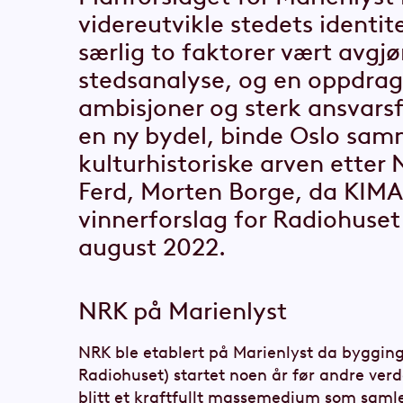
videreutvikle stedets identite
særlig to faktorer vært avgj
stedsanalyse, og en oppdrag
ambisjoner og sterk ansvarsf
en ny bydel, binde Oslo sam
kulturhistoriske arven etter 
Ferd, Morten Borge, da KIMA
vinnerforslag for Radiohuset 
august 2022.
NRK på Marienlyst
NRK ble etablert på Marienlyst da bygging
Radiohuset) startet noen år før andre ver
blitt et kraftfullt massemedium som saml