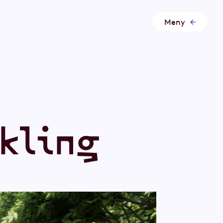
Meny
k
l
i
n
g