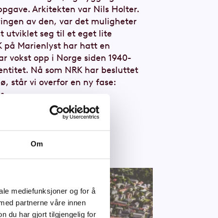
ppgave. Arkitekten var Nils Holter.
ringen av den, var det muligheter
utviklet seg til et eget lite
 på Marienlyst har hatt en
har vokst opp i Norge siden 1940-
identitet. Nå som NRK har besluttet
ø, står vi overfor en ny fase:
s.
Om
iale mediefunksjoner og for å
 med partnerne våre innen
u har gjort tilgjengelig for