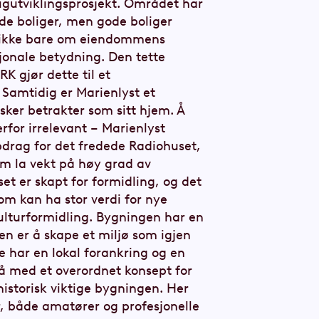
igutviklingsprosjekt. Området har
ode boliger, men gode boliger
r ikke bare om eiendommens
sjonale betydning. Den tette
RK gjør dette til et
. Samtidig er Marienlyst et
er betrakter som sitt hjem. Å
rfor irrelevant – Marienlyst
ppdrag for det fredede Radiohuset,
om la vekt på høy grad av
et er skapt for formidling, og det
om kan ha stor verdi for nye
ulturformidling. Bygningen har en
nen er å skape et miljø som igjen
e har en lokal forankring og en
å med et overordnet konsept for
istorisk viktige bygningen. Her
r, både amatører og profesjonelle