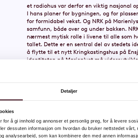
et radiohus var derfor en viktig nasjonal o
I hans planer for bygningen, og for plasse
for formidabel vekst. Og NRK på Marienlyst 
samfunn, både over og under bakken. NRK
nærmest mytisk rolle i livene til alle som 
tallet. Dette er en sentral del av stedets 
å flytte til et nytt Kringkastingshus på Ensj
identiteten på Marienlyst må videreutvikle
Detaljer
ookies
 for å gi innhold og annonser et personlig preg, for å levere sos
deler dessuten informasjon om hvordan du bruker nettstedet vårt,
og analysearbeid, som kan kombinere den med annen informasjon d