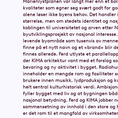
Marienlystplanen var langt mer enn et bol
kvaliteter som egner seg svært godt for g
alene løser ikke byens behov. Det handle
størrelse, men om stedets identitet og na
koblingen til universitetet og arven etter N
byutviklingsprosjekt av nasjonal interesse
levende byområde som tusenvis av mennesk
finne på et nytt navn og et «brand» blir de
finnes allerede. Ferd utlyste et parallello
der KIMA arkitektur vant med et forslag s
bevaring og ny aktivitet i bygget. Radiohus
inneholder en mengde rom og fasiliteter s
brukere innen musikk, lydproduksjon og k
helt sentral kulturhistorisk verdi. Ambisjo
fyller bygget med liv og at bygningen båd
nasjonal betydning. Ferd og KIMA jobber n
sammensetning av innhold i den store og h
er det rom til et mangfold av virksomhete