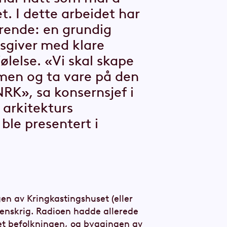
t. I dette arbeidet har
ørende: en grundig
sgiver med klare
ølelse. «Vi skal skape
men og ta vare på den
NRK», sa konsernsjef i
 arkitekturs
ble presentert i
en av Kringkastingshuset (eller
denskrig. Radioen hadde allerede
et befolkningen, og byggingen av