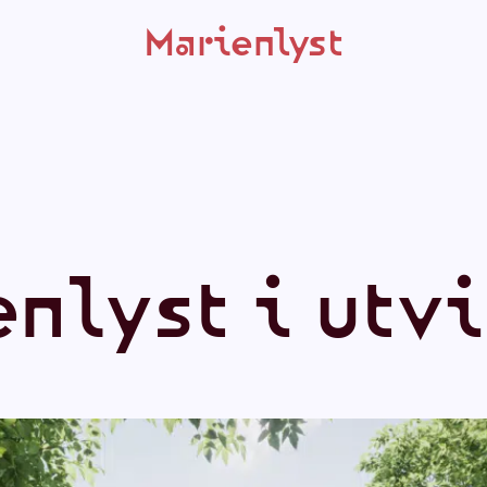
Marienlyst
e
n
l
y
s
t
i
u
t
v
i